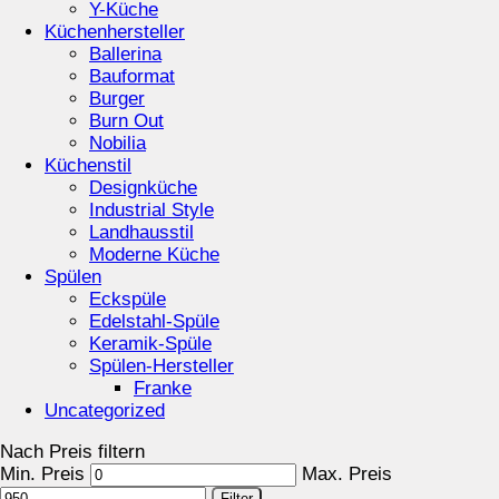
Y-Küche
Küchenhersteller
Ballerina
Bauformat
Burger
Burn Out
Nobilia
Küchenstil
Designküche
Industrial Style
Landhausstil
Moderne Küche
Spülen
Eckspüle
Edelstahl-Spüle
Keramik-Spüle
Spülen-Hersteller
Franke
Uncategorized
Nach Preis filtern
Min. Preis
Max. Preis
Filter