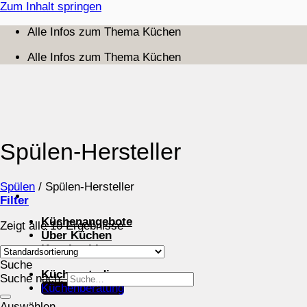
Zum Inhalt springen
Alle Infos zum Thema Küchen
Alle Infos zum Thema Küchen
Spülen-Hersteller
Spülen
/
Spülen-Hersteller
Filter
Küchenangebote
Zeigt alle 10 Ergebnisse
Über Küchen
Kuechenblog
Suche
Küchenstudios
Suche nach:
Küchenberatung
Auswählen