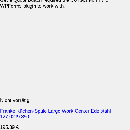
Get a Quote Button required the Contact Form 7 or
WPForms plugin to work with.
Nicht vorrätig
Franke Küchen-Spüle Largo Work Center Edelstahl
127.0299.850
195.39
€