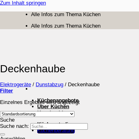
Zum Inhalt springen
Alle Infos zum Thema Küchen
Alle Infos zum Thema Küchen
Deckenhaube
Elektrogeräte
/
Dunstabzug
/
Deckenhaube
Filter
Küchenangebote
Einzelnes Ergebnis wird angezeigt
Über Küchen
Kuechenblog
Suche
Küchenstudios
Suche nach:
Küchenberatung
Auswählen