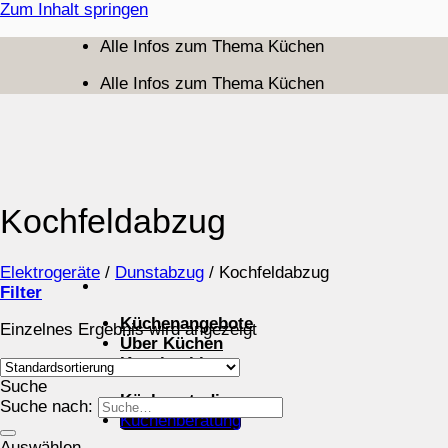
Zum Inhalt springen
Alle Infos zum Thema Küchen
Alle Infos zum Thema Küchen
Kochfeldabzug
Elektrogeräte
/
Dunstabzug
/
Kochfeldabzug
Filter
Küchenangebote
Einzelnes Ergebnis wird angezeigt
Über Küchen
Kuechenblog
Suche
Küchenstudios
Suche nach:
Küchenberatung
Auswählen