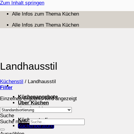
Zum Inhalt springen
Alle Infos zum Thema Küchen
Alle Infos zum Thema Küchen
Landhausstil
Küchenstil
/
Landhausstil
Filter
Küchenangebote
Einzelnes Ergebnis wird angezeigt
Über Küchen
Kuechenblog
Suche
Küchenstudios
Suche nach:
Küchenberatung
Auswählen