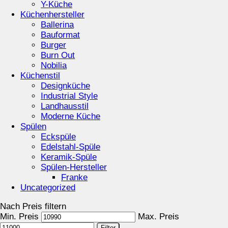
Y-Küche
Küchenhersteller
Ballerina
Bauformat
Burger
Burn Out
Nobilia
Küchenstil
Designküche
Industrial Style
Landhausstil
Moderne Küche
Spülen
Eckspüle
Edelstahl-Spüle
Keramik-Spüle
Spülen-Hersteller
Franke
Uncategorized
Nach Preis filtern
Min. Preis
Max. Preis
Filter