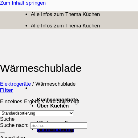
Zum Inhalt springen
Alle Infos zum Thema Küchen
Alle Infos zum Thema Küchen
Wärmeschublade
Elektrogeräte
/
Wärmeschublade
Filter
Küchenangebote
Einzelnes Ergebnis wird angezeigt
Über Küchen
Kuechenblog
Suche
Küchenstudios
Suche nach:
Küchenberatung
Auswählen