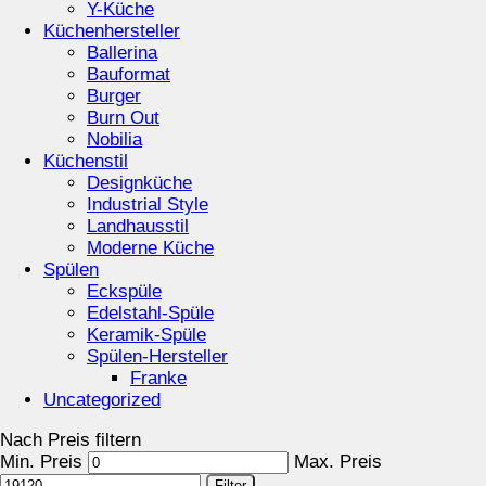
Y-Küche
Küchenhersteller
Ballerina
Bauformat
Burger
Burn Out
Nobilia
Küchenstil
Designküche
Industrial Style
Landhausstil
Moderne Küche
Spülen
Eckspüle
Edelstahl-Spüle
Keramik-Spüle
Spülen-Hersteller
Franke
Uncategorized
Nach Preis filtern
Min. Preis
Max. Preis
Filter