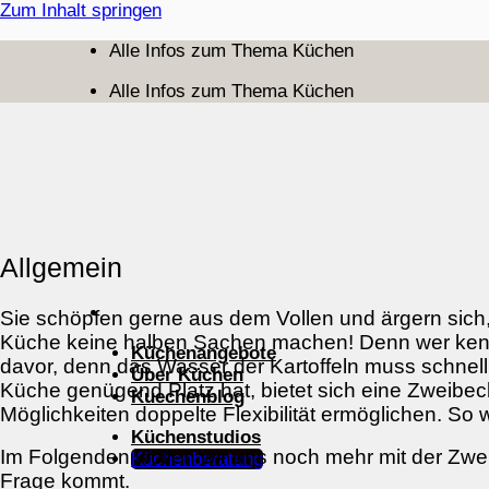
Zum Inhalt springen
Alle Infos zum Thema Küchen
Alle Infos zum Thema Küchen
Allgemein
Sie schöpfen gerne aus dem Vollen und ärgern sich,
Küche keine halben Sachen machen! Denn wer kennt 
Küchenangebote
davor, denn das Wasser der Kartoffeln muss schne
Über Küchen
Küche genügend Platz hat, bietet sich eine Zweibec
Kuechenblog
Möglichkeiten doppelte Flexibilität ermöglichen. So 
Küchenstudios
Im Folgenden wollen wir uns noch mehr mit der Zwe
Küchenberatung
Frage kommt.