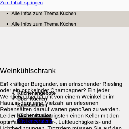
Zum Inhalt springen
Alle Infos zum Thema Küchen
Alle Infos zum Thema Küchen
Weinkühlschrank
Ein kräftiger Burgunder, ein erfrischender Riesling
oder ein prickelnder Champagner? Ein jeder
Küchenangebote
Weinliebhaber träumt von einem Weinkeller im
Über Küchen
Haus in dem eine Vielzahl an erlesenen
Kuechenblog
Rebensäften darauf warten genoßen zu werden.
Küchenstudios
Leider haben die wenigsten einen Keller mit den
Küchenberatung
optimalen Temperatur-, Luftfeuchtigkeits- und
Lichtbedingungen. Trotzdem müssen Sie auf den