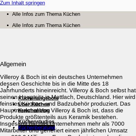
Zum Inhalt springen
Alle Infos zum Thema Küchen
Alle Infos zum Thema Küchen
Allgemein
Villeroy & Boch ist ein deutsches Unternehmen
dessen Geschichte bis in die Mitte des 18
Jahrhunderts hineinreicht. Villeroy & Boch selbst hat
seinen Hauptsitz in Mettlach, Deutschland. Hier wird
Küchenangebote
feinstes Küchen- und Badzubehör produziert. Das
Über Küchen
Hauptmerkmal von Villeroy & Boch ist, dass die
Kuechenblog
Produkte größtenteils aus Keramik bestehen.
Küchenstudios
Insgesamt hat das Unternehmen mehr als 7000
Küchenberatung
Mitarbeiter und generiert einen jährlichen Umsatz