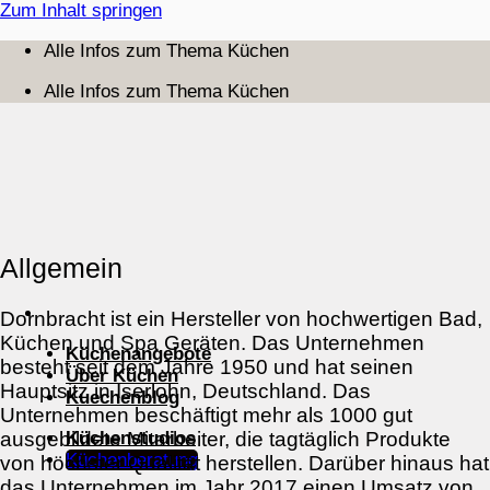
Zum Inhalt springen
Alle Infos zum Thema Küchen
Alle Infos zum Thema Küchen
Allgemein
Dornbracht ist ein Hersteller von hochwertigen Bad,
Küchen und Spa Geräten. Das Unternehmen
Küchenangebote
besteht seit dem Jahre 1950 und hat seinen
Über Küchen
Hauptsitz in Iserlohn, Deutschland. Das
Kuechenblog
Unternehmen beschäftigt mehr als 1000 gut
Küchenstudios
ausgebildete Mitarbeiter, die tagtäglich Produkte
Küchenberatung
von höchster Qualität herstellen. Darüber hinaus hat
das Unternehmen im Jahr 2017 einen Umsatz von