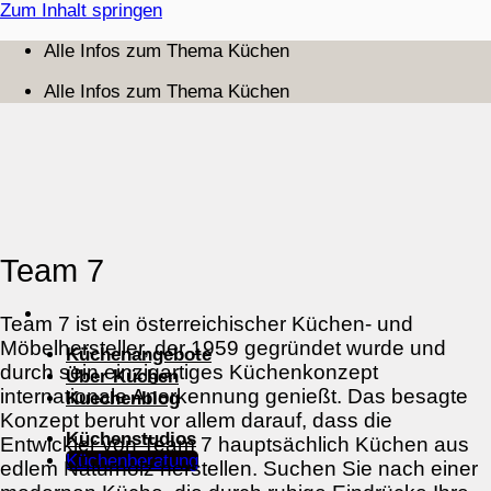
Zum Inhalt springen
Alle Infos zum Thema Küchen
Alle Infos zum Thema Küchen
Team 7
Team 7 ist ein österreichischer Küchen- und
Möbelhersteller, der 1959 gegründet wurde und
Küchenangebote
durch sein einzigartiges Küchenkonzept
Über Küchen
internationale Anerkennung genießt. Das besagte
Kuechenblog
Konzept beruht vor allem darauf, dass die
Küchenstudios
Entwickler von Team 7 hauptsächlich Küchen aus
Küchenberatung
edlem Naturholz herstellen. Suchen Sie nach einer