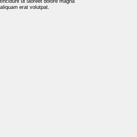
tincidunt ut laoreet dolore magna
aliquam erat volutpat.