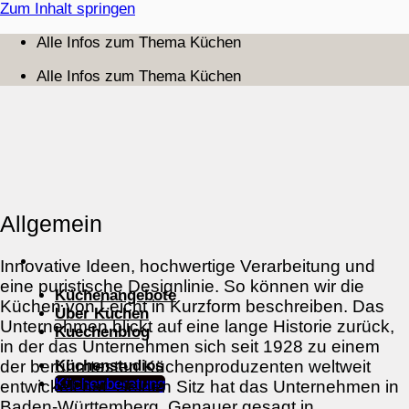
Zum Inhalt springen
Alle Infos zum Thema Küchen
Alle Infos zum Thema Küchen
Allgemein
Innovative Ideen, hochwertige Verarbeitung und
eine puristische Designlinie. So können wir die
Küchenangebote
Küchen von Leicht in Kurzform beschreiben. Das
Über Küchen
Unternehmen blickt auf eine lange Historie zurück,
Kuechenblog
in der das Unternehmen sich seit 1928 zu einem
Küchenstudios
der berühmtesten Küchenproduzenten weltweit
Küchenberatung
entwickelt hat. Seinen Sitz hat das Unternehmen in
Baden-Württemberg. Genauer gesagt in