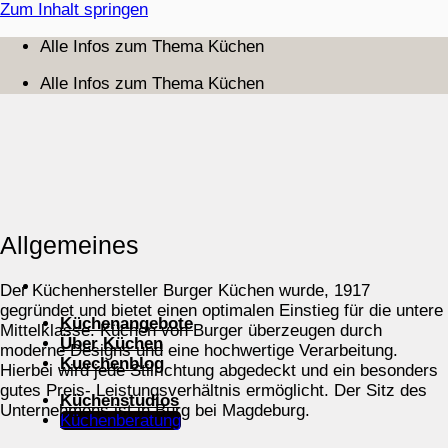
Zum Inhalt springen
Alle Infos zum Thema Küchen
Alle Infos zum Thema Küchen
Allgemeines
Der Küchenhersteller Burger Küchen wurde, 1917
gegründet und bietet einen optimalen Einstieg für die untere
Küchenangebote
Mittelklasse. Küchen von Burger überzeugen durch
Über Küchen
moderne Designs und eine hochwertige Verarbeitung.
Kuechenblog
Hierbei wird jede Stilrichtung abgedeckt und ein besonders
gutes Preis- Leistungsverhältnis ermöglicht. Der Sitz des
Küchenstudios
Unternehmens ist in Burg bei Magdeburg.
Küchenberatung