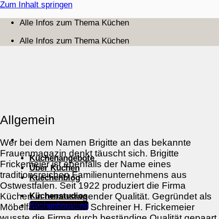
Zum Inhalt springen
Alle Infos zum Thema Küchen
Alle Infos zum Thema Küchen
Allgemein
Wer bei dem Namen Brigitte an das bekannte
Frauenmagazin denkt täuscht sich. Brigitte
Küchenangebote
Frickemeier ist ebenfalls der Name eines
Über Küchen
traditionsreichen Familienunternehmens aus
Kuechenblog
Ostwestfalen. Seit 1922 produziert die Firma
Küchenstudios
Küchen in herausragender Qualität. Gegründet als
Küchenberatung
Möbelfabrik von dem Schreiner H. Frickemeier
wusste die Firma durch beständige Qualität gepaart