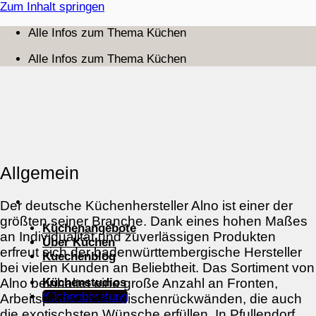
Zum Inhalt springen
Alle Infos zum Thema Küchen
Alle Infos zum Thema Küchen
Allgemein
Der deutsche Küchenhersteller Alno ist einer der
größten seiner Branche. Dank eines hohen Maßes
Küchenangebote
an Individualität und zuverlässigen Produkten
Über Küchen
erfreut sich der badenwürttembergische Hersteller
Kuechenblog
bei vielen Kunden an Beliebtheit. Das Sortiment von
Küchenstudios
Alno beinhaltet eine große Anzahl an Fronten,
Küchenberatung
Arbeitsplatten oder Nischenrückwänden, die auch
die exotischsten Wünsche erfüllen. In Pfullendorf,