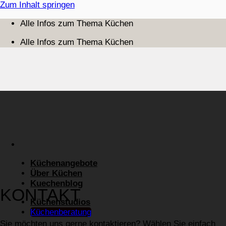
Zum Inhalt springen
Alle Infos zum Thema Küchen
Alle Infos zum Thema Küchen
Küchenangebote
Über Küchen
Kuechenblog
KONTAKT
Küchenstudios
Küchenberatung
Sie möchten uns gerne kontaktieren? Wählen Sie einfach