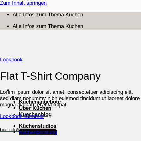
Zum Inhalt springen
Alle Infos zum Thema Küchen
Alle Infos zum Thema Küchen
Lookbook
Flat T-Shirt Company
Lorem ipsum dolor sit amet, consectetuer adipiscing elit,
sed diam nonummy nibh euismod tincidunt ut laoreet dolore
Küchenangebote
magna aliquam erat volutpat.
Über Küchen
Kuechenblog
Lookbook Summer
Küchenstudios
Lookbook Summer
Küchenberatung