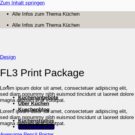
Zum Inhalt springen
Alle Infos zum Thema Küchen
Alle Infos zum Thema Küchen
Design
FL3 Print Package
Lorem ipsum dolor sit amet, consectetuer adipiscing elit,
sed diam nonummy nibh euismod tincidunt ut laoreet dolore
Küchenangebote
magna aliquam erat volutpat.
Über Küchen
Kuechenblog
Lorem ipsum dolor sit amet, consectetuer adipiscing elit,
sed diam nonummy nibh euismod tincidunt ut laoreet dolore
Küchenstudios
magna aliquam erat volutpat.
Küchenberatung
Awesome Pencil Poster