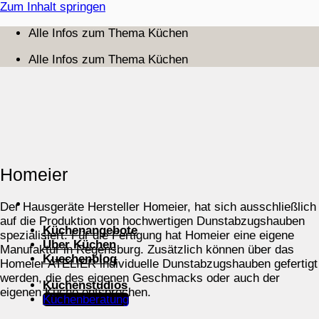
Zum Inhalt springen
Alle Infos zum Thema Küchen
Alle Infos zum Thema Küchen
Homeier
Der Hausgeräte Hersteller Homeier, hat sich ausschließlich
auf die Produktion von hochwertigen Dunstabzugshauben
Küchenangebote
spezialisiert. Für die Fertigung hat Homeier eine eigene
Über Küchen
Manufaktur in Regensburg. Zusätzlich können über das
Kuechenblog
Homeier ATELIER individuelle Dunstabzugshauben gefertigt
werden, die des eigenen Geschmacks oder auch der
Küchenstudios
eigenen Küche entsprechen.
Küchenberatung