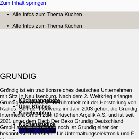
Zum Inhalt springen
Alle Infos zum Thema Küchen
Alle Infos zum Thema Küchen
GRUNDIG
Grundig ist ein traditionsreiches deutsches Unternehmen
mit Sitz in Neu Isenburg. Nach dem 2. Weltkrieg erlangte
Küchenangebote
Grundig überregionale Berühmtheit mit der Herstellung von
Über Küchen
Radios. Seit der Insolvenz im Jahr 2003 gehört die Grundig
Kuechenblog
Intermedia GmbH zum türkischen Arçelik A.S. und ist seit
2021 unter dem Dach Der Beko Grundig Deutschland
Küchenstudios
GmbH aktiv. Auch heute noch ist Grundig einer der
Küchenberatung
bekanntesten Hersteller für Unterhaltungselektronik und E-