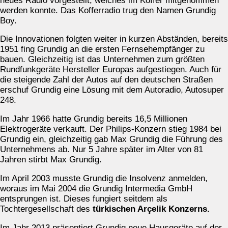
neues Radio vorgestellt, welches im Koffer mitgenommen
werden konnte. Das Kofferradio trug den Namen Grundig
Boy.
Die Innovationen folgten weiter in kurzen Abständen, bereits
1951 fing Grundig an die ersten Fernsehempfänger zu
bauen. Gleichzeitig ist das Unternehmen zum größten
Rundfunkgeräte Hersteller Europas aufgestiegen. Auch für
die steigende Zahl der Autos auf den deutschen Straßen
erschuf Grundig eine Lösung mit dem Autoradio, Autosuper
248.
Im Jahr 1966 hatte Grundig bereits 16,5 Millionen
Elektrogeräte verkauft. Der Philips-Konzern stieg 1984 bei
Grundig ein, gleichzeitig gab Max Grundig die Führung des
Unternehmens ab. Nur 5 Jahre später im Alter von 81
Jahren stirbt Max Grundig.
Im April 2003 musste Grundig die Insolvenz anmelden,
woraus im Mai 2004 die Grundig Intermedia GmbH
entsprungen ist. Dieses fungiert seitdem als
Tochtergesellschaft des
türkischen Arçelik Konzerns.
Im Jahr 2013 präsentiert Grundig neue Hausgeräte auf der