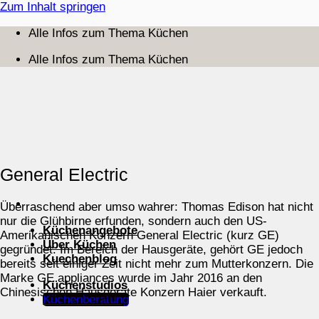
Zum Inhalt springen
Alle Infos zum Thema Küchen
Alle Infos zum Thema Küchen
General Electric
Überraschend aber umso wahrer: Thomas Edison hat nicht
nur die Glühbirne erfunden, sondern auch den US-
Küchenangebote
Amerikanischen Konzern General Electric (kurz GE)
Über Küchen
gegründet. Im Bereich der Hausgeräte, gehört GE jedoch
Kuechenblog
bereits seit einiger Zeit nicht mehr zum Mutterkonzern. Die
Marke GE appliances wurde im Jahr 2016 an den
Küchenstudios
Chinesischen Hausgeräte Konzern Haier verkauft.
Küchenberatung