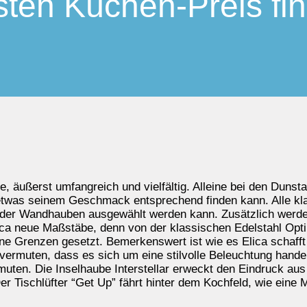
ten Küchen-Preis fi
e, äußerst umfangreich und vielfältig. Alleine bei den Duns
 etwas seinem Geschmack entsprechend finden kann. Alle k
er Wandhauben ausgewählt werden kann. Zusätzlich werden
ica neue Maßstäbe, denn von der klassischen Edelstahl Optik
ine Grenzen gesetzt. Bemerkenswert ist wie es Elica schaff
rmuten, dass es sich um eine stilvolle Beleuchtung hande
muten. Die Inselhaube Interstellar erweckt den Eindruck au
r Tischlüfter “Get Up” fährt hinter dem Kochfeld, wie eine