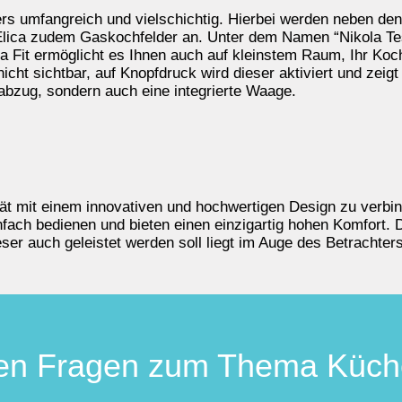
ers umfangreich und vielschichtig. Hierbei werden neben d
 Elica zudem Gaskochfelder an. Unter dem Namen “Nikola Te
sla Fit ermöglicht es Ihnen auch auf kleinstem Raum, Ihr Ko
cht sichtbar, auf Knopfdruck wird dieser aktiviert und zeigt 
abzug, sondern auch eine integrierte Waage.
tät mit einem innovativen und hochwertigen Design zu verbin
ach bedienen und bieten einen einzigartig hohen Komfort. Di
ser auch geleistet werden soll liegt im Auge des Betrachters
en Fragen zum Thema Küc